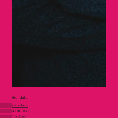
Hier dabei
Autorenlesung
>
Projekt Nona
>
[Grenz]Funk
>